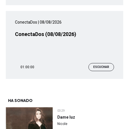
ConectaDos
| 08/08/2026
ConectaDos (08/08/2026)
01:00:00
ESCUCHAR
HA SONADO
03:29
Dame luz
Nicole