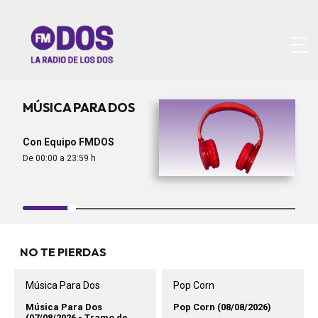
MÚSICA PARA DOS
Con Equipo FMDOS
De 00:00 a 23:59 h
NO TE PIERDAS
Música Para Dos
Pop Corn
Música Para Dos
Pop Corn (08/08/2026)
(07/08/2026 - Tramo de