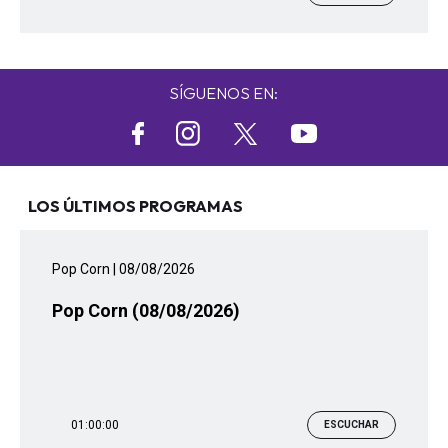
SÍGUENOS EN:
LOS ÚLTIMOS PROGRAMAS
Pop Corn
| 08/08/2026
Pop Corn (08/08/2026)
01:00:00
ESCUCHAR