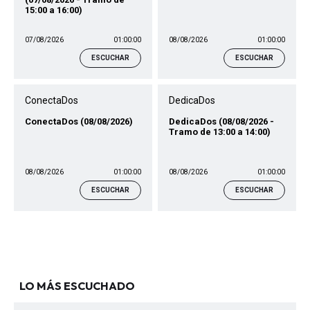
15:00 a 16:00)
07/08/2026
01:00:00
08/08/2026
01:00:00
ESCUCHAR
ESCUCHAR
ConectaDos
DedicaDos
ConectaDos (08/08/2026)
DedicaDos (08/08/2026 -
Tramo de 13:00 a 14:00)
08/08/2026
01:00:00
08/08/2026
01:00:00
ESCUCHAR
ESCUCHAR
LO MÁS ESCUCHADO